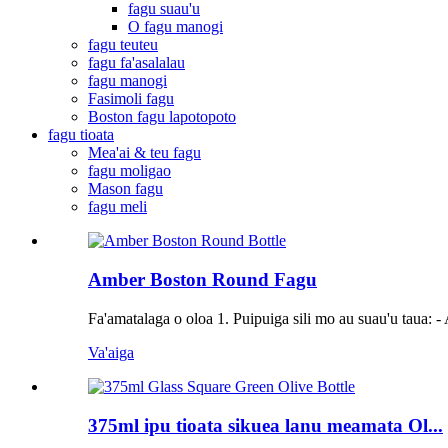
fagu suau'u
O fagu manogi
fagu teuteu
fagu fa'asalalau
fagu manogi
Fasimoli fagu
Boston fagu lapotopoto
fagu tioata
Mea'ai & teu fagu
fagu moligao
Mason fagu
fagu meli
Amber Boston Round Fagu
Fa'amatalaga o oloa 1. Puipuiga sili mo au suau'u taua: - A
Va'aiga
375ml ipu tioata sikuea lanu meamata Ol...