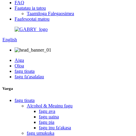
FAQ
Faatatau ia tatou
Taamiloga Falegaosimea
Faafesootai matou
English
Aiga
Oloa
fagu tioata
fagu fa'asalalau
Vaega
fagu tioata
Alcohol & Meainu fagu
fagu ava
fagu uaina
fagu pia
fagu inu fa'akasa
fagu umukuka