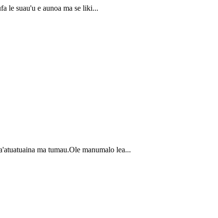
a le suau'u e aunoa ma se liki...
 fa'atuatuaina ma tumau.Ole manumalo lea...