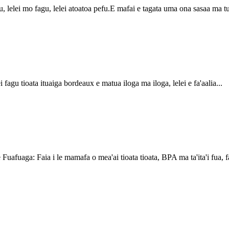
, lelei mo fagu, lelei atoatoa pefu.E mafai e tagata uma ona sasaa ma tuf
i fagu tioata ituaiga bordeaux e matua iloga ma iloga, lelei e fa'aalia...
uafuaga: Faia i le mamafa o mea'ai tioata tioata, BPA ma ta'ita'i fua,