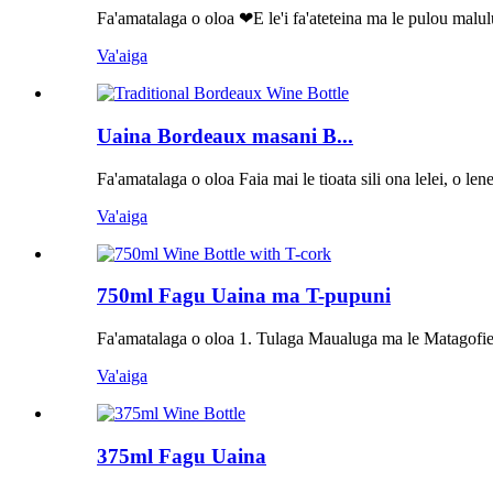
Fa'amatalaga o oloa ❤E le'i fa'ateteina ma le pulou malulu
Va'aiga
Uaina Bordeaux masani B...
Fa'amatalaga o oloa Faia mai le tioata sili ona lelei, o lene
Va'aiga
750ml Fagu Uaina ma T-pupuni
Fa'amatalaga o oloa 1. Tulaga Maualuga ma le Matagofie F
Va'aiga
375ml Fagu Uaina