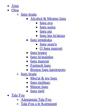
Aiga
Oloa
fagu tioata
Alcohol & Meainu fagu
fagu ava
fagu uaina
fagu pia
fagu inu fa'akasa
fagu umukuka
fagu suau'u
O fagu manogi
fagu teuteu
fagu fa'asalalau
fagu manogi
Fasimoli fagu
Boston fagu lapotopoto
fagu tioata
Mea'ai & teu fagu
fagu moligao
Mason fagu
fagu meli
Tala Fou
Alamanuia Tala Fou
Tala Fou a le Kamupani