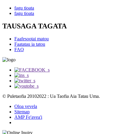
fagu tioata
fagu tioata
TAUSAGA TAGATA
Faafesootai matou
Faatatau ia tatou
FAQ
© Puletaofia 20102022 : Ua Taofia Aia Tatau Uma.
Oloa vevela
Sitemap
AMP Fe'avea'i